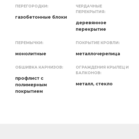
ПЕРЕГОРОДКИ:
ЧЕРДАЧНЫЕ
ПЕРЕКРЫТИЯ:
газобетонные блоки
деревянное
перекрытие
ПЕРЕМЫЧКИ:
ПОКРЫТИЕ КРОВЛИ:
монолитные
металлочерепица
ОБШИВКА КАРНИЗОВ:
ОГРАЖДЕНИЯ КРЫЛЕЦ И
БАЛКОНОВ:
профлист с
металл, стекло
полимерным
покрытием