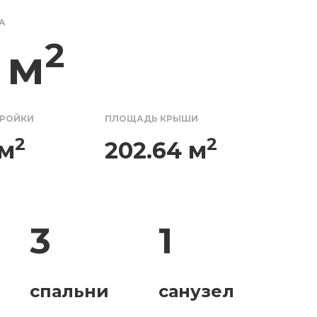
А
2
 м
ТРОЙКИ
ПЛОЩАДЬ КРЫШИ
2
2
 м
202.64 м
3
1
спальни
санузел