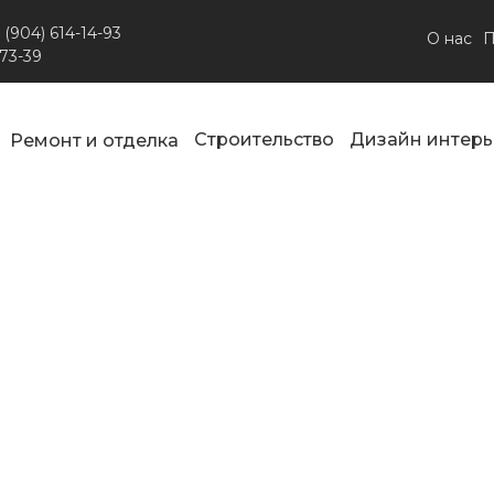
 (904) 614-14-93
О нас
П
-73-39
Строительство
Дизайн интерь
Ремонт и отделка