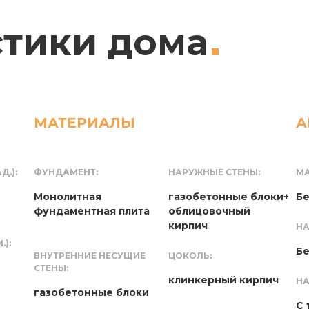
стики дома
МАТЕРИАЛЫ
А
Д.):
ФУНДАМЕНТ:
НАРУЖНЫЕ СТЕНЫ:
МА
Монолитная
газобетонные блоки+
Бе
фундаментная плита
облицовочный
кирпич
НА
):
Бе
ВНУТРЕННИЕ НЕСУЩИЕ
ЦОКОЛЬ:
СТЕНЫ:
клинкерный кирпич
НА
газобетонные блоки
С 