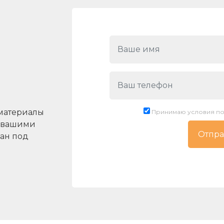
материалы
Принимаю условия по
с вашими
ан под