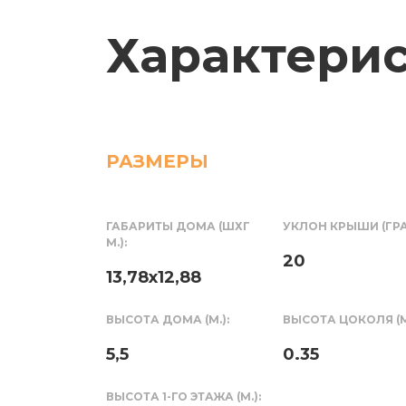
Характери
РАЗМЕРЫ
ГАБАРИТЫ ДОМА (ШХГ
УКЛОН КРЫШИ (ГРА
М.):
20
13,78х12,88
ВЫСОТА ДОМА (М.):
ВЫСОТА ЦОКОЛЯ (М.
5,5
0.35
ВЫСОТА 1-ГО ЭТАЖА (М.):