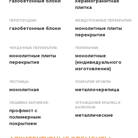
газобетонные блоки
керамогранитная
плитка
ПЕРЕГОРОДКИ:
МЕЖДУЭТАЖНЫЕ ПЕРЕКРЫТИЯ:
газобетонные блоки
монолитные плиты
перекрытия
ЧЕРДАЧНЫЕ ПЕРЕКРЫТИЯ:
ПЕРЕМЫЧКИ:
монолитные плиты
монолитные
перекрытия
(индивидуального
изготовления)
ЛЕСТНИЦА:
ПОКРЫТИЕ КРОВЛИ:
монолитная
металлочерепица
ОБШИВКА КАРНИЗОВ:
ОГРАЖДЕНИЯ КРЫЛЕЦ И
БАЛКОНОВ:
профлист с
металлические
полимерным
покрытием