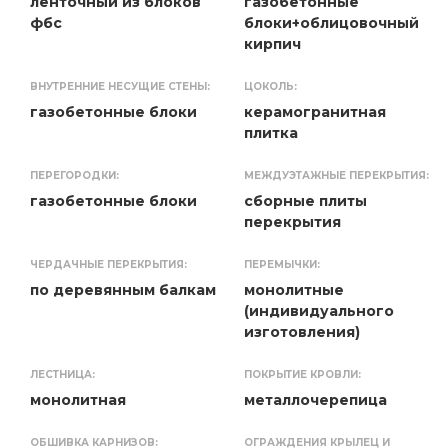
ленточный из блоков
газобетонные
фбс
блоки+облицовочный
кирпич
ВНУТРЕННИЕ НЕСУЩИЕ СТЕНЫ:
ЦОКОЛЬ:
газобетонные блоки
керамогранитная
плитка
ПЕРЕГОРОДКИ:
МЕЖДУЭТАЖНЫЕ ПЕРЕКРЫТИЯ:
газобетонные блоки
сборные плиты
перекрытия
ЧЕРДАЧНЫЕ ПЕРЕКРЫТИЯ:
ПЕРЕМЫЧКИ:
по деревянным балкам
монолитные
(индивидуального
изготовления)
ЛЕСТНИЦА:
ПОКРЫТИЕ КРОВЛИ:
монолитная
металлочерепица
ОБШИВКА КАРНИЗОВ:
ОГРАЖДЕНИЯ КРЫЛЕЦ И