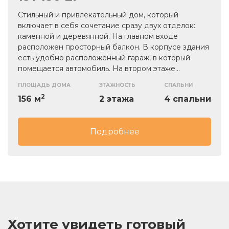
Стильный и привлекательный дом, который
включает в себя сочетание сразу двух отделок:
каменной и деревянной. На главном входе
расположен просторный балкон. В корпусе здания
есть удобно расположенный гараж, в который
помещается автомобиль. На втором этаже
расположены четыре просторные комнаты, одну из
ПЛОЩАДЬ ДОМА
ЭТАЖНОСТЬ
СПАЛЬНИ
которых можно переоборудовать под гостевую.
2
156 м
2 этажа
4 спальни
Также есть привлекательная гардеробная.
Подробнее
Хотите увидеть готовый