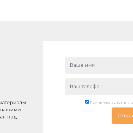
материалы
Принимаю условия по
с вашими
ан под