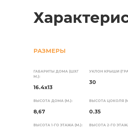
Характери
РАЗМЕРЫ
ГАБАРИТЫ ДОМА (ШХГ
УКЛОН КРЫШИ (ГРА
М.):
30
16.4x13
ВЫСОТА ДОМА (М.):
ВЫСОТА ЦОКОЛЯ (М.
8,67
0.35
ВЫСОТА 1-ГО ЭТАЖА (М.):
ВЫСОТА 2-ГО ЭТАЖА