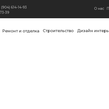
 (904) 614-14-93
О нас
П
-73-39
Строительство
Дизайн интерь
Ремонт и отделка