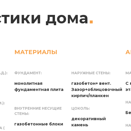
стики дома
МАТЕРИАЛЫ
А
Д.):
ФУНДАМЕНТ:
НАРУЖНЫЕ СТЕНЫ:
МА
монолитная
газобетон+ вент.
С
фундаментная плита
Зазор+облицовочный
э
кирпич/планкен
НА
):
ВНУТРЕННИЕ НЕСУЩИЕ
ЦОКОЛЬ:
Бе
СТЕНЫ:
декоративный
газобетонные блоки
камень
НА
 (