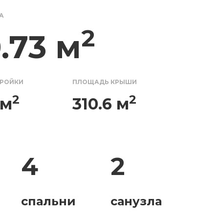
А
2
.73 м
ТРОЙКИ
ПЛОЩАДЬ КРЫШИ
2
2
 м
310.6 м
4
2
спальни
санузла