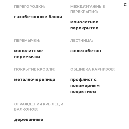
С 
ПЕРЕГОРОДКИ:
МЕЖДУЭТАЖНЫЕ
ПЕРЕКРЫТИЯ:
газобетонные блоки
монолитное
перекрытие
ПЕРЕМЫЧКИ:
ЛЕСТНИЦА:
монолитные
железобетон
перемычки
ПОКРЫТИЕ КРОВЛИ:
ОБШИВКА КАРНИЗОВ:
металлочерепица
профлист с
полимерным
покрытием
ОГРАЖДЕНИЯ КРЫЛЕЦ И
БАЛКОНОВ:
деревянные