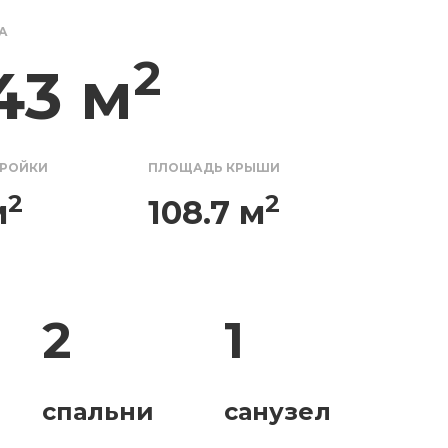
А
2
43 м
ТРОЙКИ
ПЛОЩАДЬ КРЫШИ
2
2
м
108.7 м
2
1
спальни
санузел