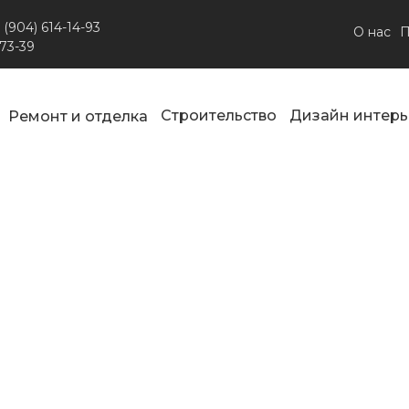
 (904) 614-14-93
О нас
П
-73-39
Строительство
Дизайн интерь
Ремонт и отделка