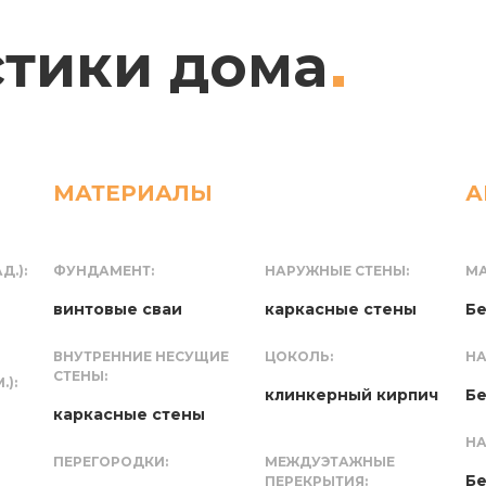
стики дома
МАТЕРИАЛЫ
А
Д.):
ФУНДАМЕНТ:
НАРУЖНЫЕ СТЕНЫ:
МА
винтовые сваи
каркасные стены
Бе
ВНУТРЕННИЕ НЕСУЩИЕ
ЦОКОЛЬ:
НА
СТЕНЫ:
):
клинкерный кирпич
Бе
каркасные стены
НА
ПЕРЕГОРОДКИ:
МЕЖДУЭТАЖНЫЕ
Бе
ПЕРЕКРЫТИЯ: