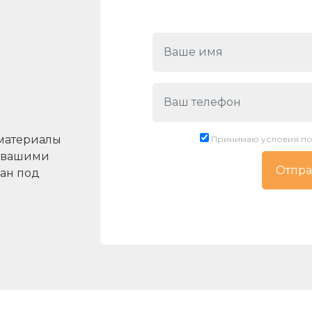
материалы
Принимаю условия по
с вашими
ан под