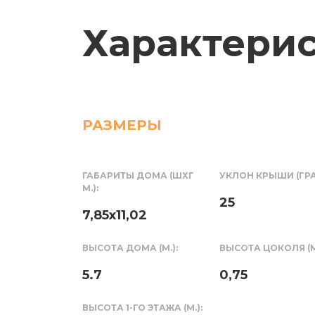
Характери
РАЗМЕРЫ
ГАБАРИТЫ ДОМА (ШХГ
УКЛОН КРЫШИ (ГРА
М.):
25
7,85х11,02
ВЫСОТА ДОМА (М.):
ВЫСОТА ЦОКОЛЯ (М.
5.7
0,75
ВЫСОТА 1-ГО ЭТАЖА (М.):