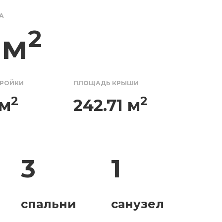
А
2
 м
ТРОЙКИ
ПЛОЩАДЬ КРЫШИ
2
2
 м
242.71 м
3
1
спальни
санузел