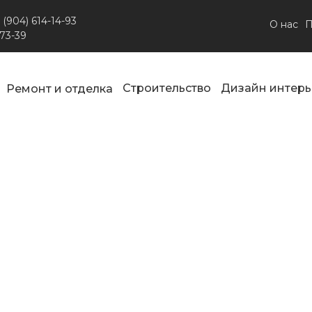
 (904) 614-14-93
О нас
П
-73-39
Строительство
Дизайн интерь
Ремонт и отделка