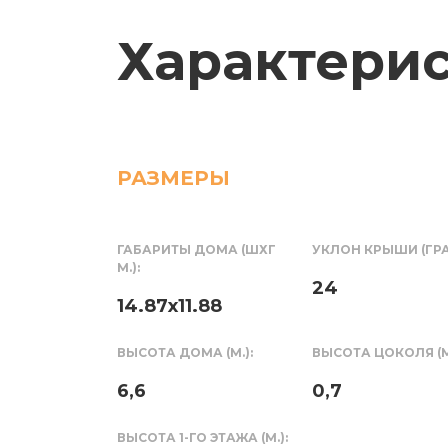
Характери
РАЗМЕРЫ
ГАБАРИТЫ ДОМА (ШХГ
УКЛОН КРЫШИ (ГРА
М.):
24
14.87x11.88
ВЫСОТА ДОМА (М.):
ВЫСОТА ЦОКОЛЯ (М.
6,6
0,7
ВЫСОТА 1-ГО ЭТАЖА (М.):