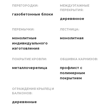
ПЕРЕГОРОДКИ:
МЕЖДУЭТАЖНЫЕ
ПЕРЕКРЫТИЯ:
газобетонные блоки
деревянное
ПЕРЕМЫЧКИ:
ЛЕСТНИЦА:
монолитные
монолитная
индивидуального
изготовления
ПОКРЫТИЕ КРОВЛИ:
ОБШИВКА КАРНИЗОВ:
металлочерепица
профлист с
полимерным
покрытием
ОГРАЖДЕНИЯ КРЫЛЕЦ И
БАЛКОНОВ:
деревянные