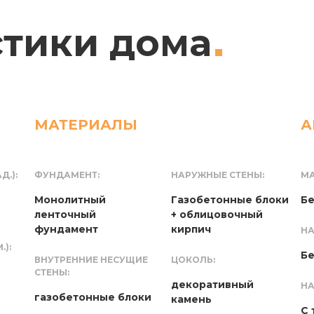
стики дома
МАТЕРИАЛЫ
А
Д.):
ФУНДАМЕНТ:
НАРУЖНЫЕ СТЕНЫ:
МА
Монолитный
Газобетонные блоки
Бе
ленточный
+ облицовочный
фундамент
кирпич
НА
):
Бе
ВНУТРЕННИЕ НЕСУЩИЕ
ЦОКОЛЬ:
СТЕНЫ:
декоративный
НА
газобетонные блоки
камень
С 