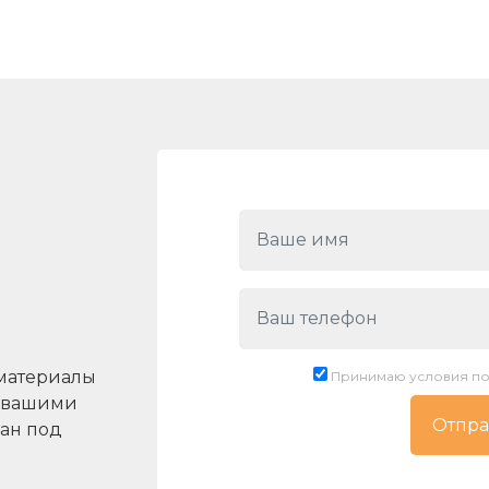
материалы
Принимаю условия по
с вашими
ан под