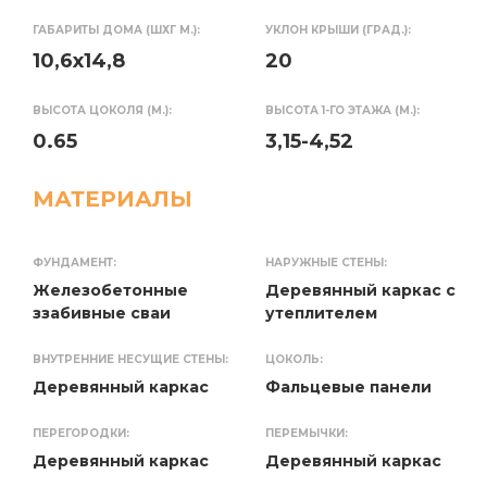
ГАБАРИТЫ ДОМА (ШХГ М.):
УКЛОН КРЫШИ (ГРАД.):
10,6x14,8
20
ВЫСОТА ЦОКОЛЯ (М.):
ВЫСОТА 1-ГО ЭТАЖА (М.):
0.65
3,15-4,52
МАТЕРИАЛЫ
ФУНДАМЕНТ:
НАРУЖНЫЕ СТЕНЫ:
Железобетонные
Деревянный каркас с
ззабивные сваи
утеплителем
ВНУТРЕННИЕ НЕСУЩИЕ СТЕНЫ:
ЦОКОЛЬ:
Деревянный каркас
Фальцевые панели
ПЕРЕГОРОДКИ:
ПЕРЕМЫЧКИ:
Деревянный каркас
Деревянный каркас