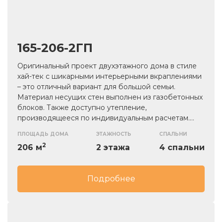
165-206-2ГП
Оригинальный проект двухэтажного дома в стиле
хай-тек с шикарными интерьерными вкраплениями
– это отличный вариант для большой семьи.
Материал несущих стен выполнен из газобетонных
блоков. Также доступно утепление,
производящееся по индивидуальным расчетам.
Кровля плоская, придающая отдельную изюминку
ПЛОЩАДЬ ДОМА
ЭТАЖНОСТЬ
СПАЛЬНИ
объекту. Есть возможность проектирования и
2
206 м
2 этажа
4 спальни
дальнейшей установки сауны. В доме есть все для
комфортного проживания.
Подробнее