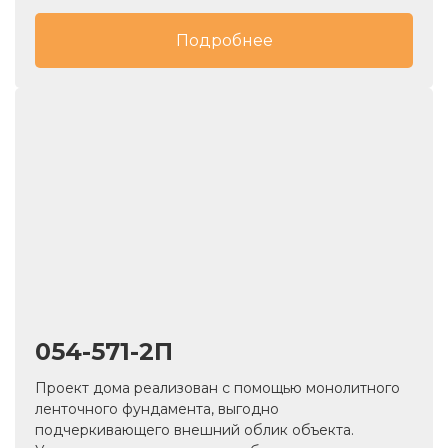
выгодно подчеркивает фасад дома. По желанию
дом можно дополнительно утеплить.
Подробнее
054-571-2П
Проект дома реализован с помощью монолитного
ленточного фундамента, выгодно
подчеркивающего внешний облик объекта.