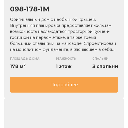
098-178-1М
Оригинальный дом с необычной крышей.
Внутренняя планировка предоставляет жильцам
возможность наслаждаться просторной кухней-
гостиной на первом этаже, а также тремя
большими спальнями на мансарде. Спроектирован
на монолитном фундаменте, включающем в себя
сборные блоки ФБС. Стены выполнены из
ПЛОЩАДЬ ДОМА
ЭТАЖНОСТЬ
СПАЛЬНИ
газобетонных блоков, крыша скатная с материалом
2
178 м
1 этаж
3 спальни
из металлочерепицы.
Подробнее