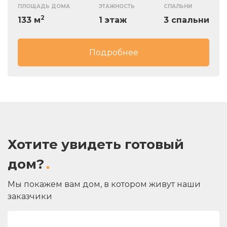
подкровельного пространства позволяют
ПЛОЩАДЬ ДОМА
ЭТАЖНОСТЬ
СПАЛЬНИ
Проект реализован под железобетонный
организовать эксплуатируемый чердак.
2
фундамент. Утепление стен производится по
133 м
1 этаж
3 спальни
расчету. Особое значение в проекте имеет скатная
кровля, возведенная на металлочерепице.
Подробнее
Хотите увидеть готовый
дом?
Мы покажем вам дом, в котором живут наши
заказчики