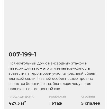
007-199-1
Прямоугольный дом с мансардным этажом и
навесом для авто – это отличная возможность
возвести на территории участка красивый объект
для всей семьи. Главной особенностью проекта
являются большие окна, благодаря чему в дом
проникает естественный свет.
ПЛОЩАДЬ ДОМА
ЭТАЖНОСТЬ
СПАЛЬНИ
Материал стен – газобетонные блоки,
2
обеспечивающие прочность и долговечность.
427.3 м
1 этаж
5 спален
Скатная кровля выполнена из металлочерепицы и