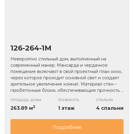
126-264-1М
Невероятно стильный дом, выполненный на
современный манер. Мансарда и чердачное
помещение включают в свой проектный план окно,
через которое проходит основной свет и создает
зрительное увеличение комнат. Материал стен –
газобетонные блоки, обеспечивающие прочность и
долговечность. Скатная кровля выполнена из
ПЛОЩАДЬ ДОМА
ЭТАЖНОСТЬ
СПАЛЬНИ
металлочерепицы и выгодно подчеркивает фасад
2
263.89 м
1 этаж
4 спальни
дома. По желанию дом можно дополнительно
утеплить.
Подробнее