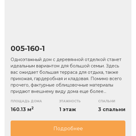
005-160-1
Одноэтажный дом с деревянной отделкой станет
идеальным вариантом для большой семьи. Здесь
вас ожидает большая терраса для отдыха, также
прихожая, гардеробная и кладовая. Помимо всего
прочего, фактурные облицовочные материалы
придают внешнему виду дома еще более
привлекательное сочетание. Внутреннее
ПЛОЩАДЬ ДОМА
ЭТАЖНОСТЬ
СПАЛЬНИ
Материал стен – газобетонные блоки,
пространство может быть организовано по вашему
2
обеспечивающие прочность и долговечность.
160.13 м
1 этаж
3 спальни
желанию, за счет удобного расположения
Скатная кровля выполнена из металлочерепицы и
гардеробной.
выгодно подчеркивает фасад дома. По желанию
дом можно дополнительно утеплить.
Подробнее