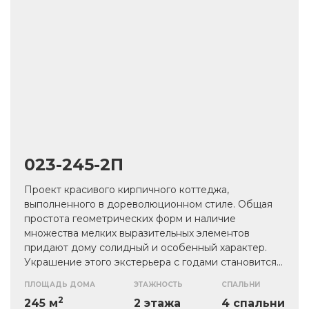
023-245-2П
Проект красивого кирпичного коттеджа,
выполненного в дореволюционном стиле. Общая
простота геометрических форм и наличие
множества мелких выразительных элементов
придают дому солидный и особенный характер.
Украшение этого экстерьера с годами становится
все более интересным. Общая площадь дома и
ПЛОЩАДЬ ДОМА
ЭТАЖНОСТЬ
СПАЛЬНИ
Проект реализован на монолитном ленточном
наличие подвала позволяют реализовывать
2
фундаменте. Скатная кровля выполнена из фальца
245 м
2 этажа
4 спальни
планировочные решения без поиска