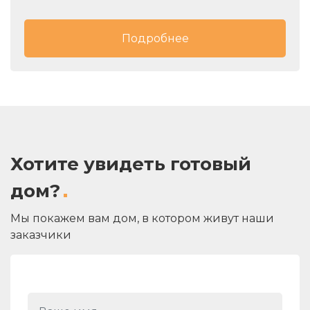
и выгодно подчеркивает фасад дома. По желанию
компромиссов. Первый этаж отведен под
дом можно дополнительно утеплить.
организацию зон отдыха, а также технических
Подробнее
помещений.
Хотите увидеть готовый
дом?
Мы покажем вам дом, в котором живут наши
заказчики